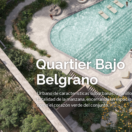
Quartier Bajo
Belgrano
Urbano de características suburbanas, un anillo
totalidad de la manzana, encerrando un espacio
como el corazón verde del conjunto.